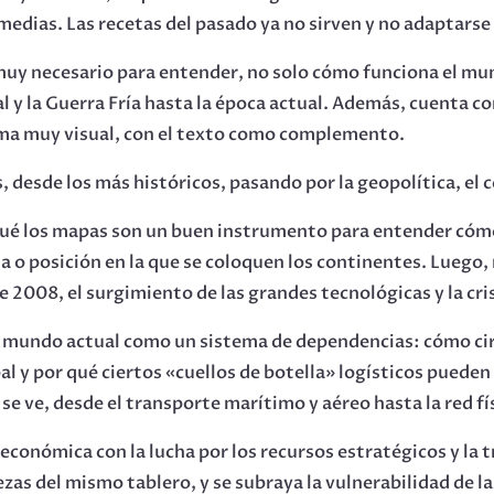
dias. Las recetas del pasado ya no sirven y no adaptarse 
muy necesario para entender, no solo cómo funciona el mu
l y la Guerra Fría hasta la época actual. Además, cuenta c
ma muy visual, con el texto como complemento.
, desde los más históricos, pasando por la geopolítica, el 
ué los mapas son un buen instrumento para entender cómo
a o posición en la que se coloquen los continentes. Luego, r
 de 2008, el surgimiento de las grandes tecnológicas y la cri
del mundo actual como un sistema de dependencias: cómo ci
al y por qué ciertos «cuellos de botella» logísticos puede
 se ve, desde el transporte marítimo y aéreo hasta la red f
 económica con la lucha por los recursos estratégicos y la
zas del mismo tablero, y se subraya la vulnerabilidad de la