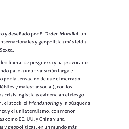
ito y deseñado por
El Orden Mundial
, un
internacionales y geopolítica más leída
 Sexta.
den liberal de posguerra y ha provocado
ndo paso a una transición larga e
o por la sensación de que el mercado
biles y malestar social), con los
 crisis logísticas evidencian el riesgo
 el stock, el
friendshoring
y la búsqueda
nza y el unilateralismo, con menor
ias como EE. UU. y China y una
ales y geopolíticas, en un mundo más