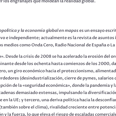
er los engranajes que moldean la realidad global.
política y la economía global
en mapas
es un ensayo escr
ivo e independiente; actualmente es la revista de asuntos 
ros medios como Onda Cero, Radio Nacional de España o La
Desde la crisis de 2008 se ha acelerado la erosión del or
ominante desde los ochenta hasta comienzos de los 2000, da
ero, un giro económico hacia el proteccionismo, alimentad
dedores (desindustrialización, cierre de pymes, salarios dé
pción de la «seguridad económica», donde la pandemia y las
adenas demasiado extensas, impulsando la diversificación,
en la UE; y tercero, una deriva política hacia la desconfia
también sobre el clima), rivalidad creciente entre potenc
n y la fuerza, lo que eleva el riesgo de escaladas comerci