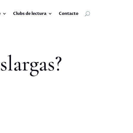
e
Clubs de lectura
Contacto
slargas?