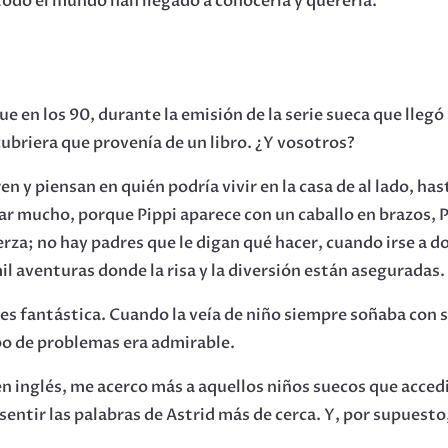
odo el mundo han llegado a conocerla y quererla.
ue en los 90, durante la emisión de la serie sueca que lleg
ubriera que provenía de un libro. ¿Y vosotros?
y piensan en quién podría vivir en la casa de al lado, hast
ar mucho, porque Pippi aparece con un caballo en brazos, 
fuerza; no hay padres que le digan qué hacer, cuando irse a 
mil aventuras donde la risa y la diversión están aseguradas.
 es fantástica. Cuando la veía de niño siempre soñaba con 
ipo de problemas era admirable.
en inglés, me acerco más a aquellos niños suecos que accedie
entir las palabras de Astrid más de cerca. Y, por supuesto