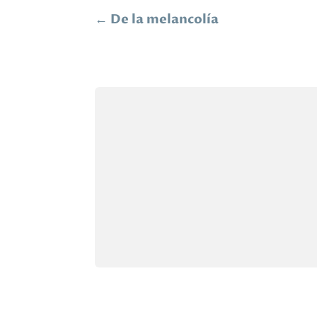
←
De la melancolía