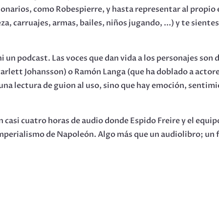
ionarios, como Robespierre, y hasta representar al propi
a, carruajes, armas, bailes, niños jugando, ...) y te sient
i un podcast. Las voces que dan vida a los personajes son 
arlett Johansson) o Ramón Langa (que ha doblado a actores 
na lectura de guion al uso, sino que hay emoción, sentimien
n casi cuatro horas de audio donde Espido Freire y el equi
e imperialismo de Napoleón. Algo más que un audiolibro; un