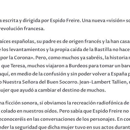
 escrita y dirigida por Espido Freire. Una nueva «visión» so
 revolución francesa.
aíces españolas, su padre es de origen francés y la han ca
 los levantamientos y la propia caída de la Bastilla no hac
or la Corona». Pero, como muchos ya sabréis, la historia no
ual que Teresa, muchos viajaron a Burdeos para tomar un barc
aquí, en medio de la confusión y sin poder volver a España 
 Nuestra Señora del Buen Socorro. Jean-Lambert Tallien, 
ujer que ayudó a cambiar el destino de muchos.
a ficción sonora, si obviamos la recreación radiofónica d
colado en nuestros oídos. Pero sabía que Espido Freire no d
 reconoceréis en las conversaciones de los personajes. En c
nder la seguridad que dicha mujer tuvo en sus actos durant