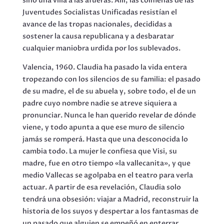
sino una villa a las afueras. Allí, las colmenas de las
Juventudes Socialistas Unificadas resistían el
avance de las tropas nacionales, decididas a
sostener la causa republicana y a desbaratar
cualquier maniobra urdida por los sublevados.
Valencia, 1960. Claudia ha pasado la vida entera
tropezando con los silencios de su familia: el pasado
de su madre, el de su abuela y, sobre todo, el de un
padre cuyo nombre nadie se atreve siquiera a
pronunciar. Nunca le han querido revelar de dónde
viene, y todo apunta a que ese muro de silencio
jamás se romperá. Hasta que una desconocida lo
cambia todo. La mujer le confiesa que Visi, su
madre, fue en otro tiempo «la vallecanita», y que
medio Vallecas se agolpaba en el teatro para verla
actuar. A partir de esa revelación, Claudia solo
tendrá una obsesión: viajar a Madrid, reconstruir la
historia de los suyos y despertar a los fantasmas de
un pasado que alguien se empeñó en enterrar.